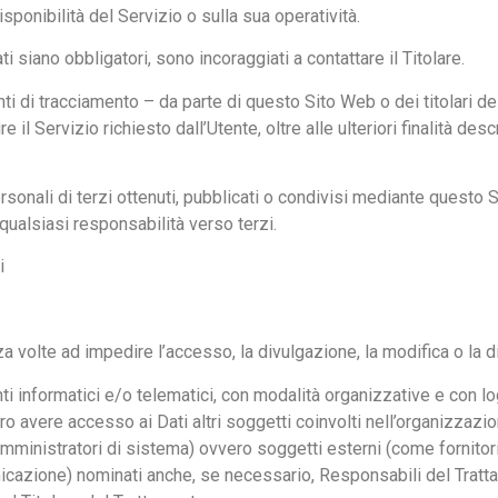
ponibilità del Servizio o sulla sua operatività.
 siano obbligatori, sono incoraggiati a contattare il Titolare.
nti di tracciamento – da parte di questo Sito Web o dei titolari de
re il Servizio richiesto dall’Utente, oltre alle ulteriori finalità 
sonali di terzi ottenuti, pubblicati o condivisi mediante questo Si
 qualsiasi responsabilità verso terzi.
i
za volte ad impedire l’accesso, la divulgazione, la modifica o la 
i informatici e/o telematici, con modalità organizzative e con log
bbero avere accesso ai Dati altri soggetti coinvolti nell’organizza
ministratori di sistema) ovvero soggetti esterni (come fornitori di
icazione) nominati anche, se necessario, Responsabili del Tratta