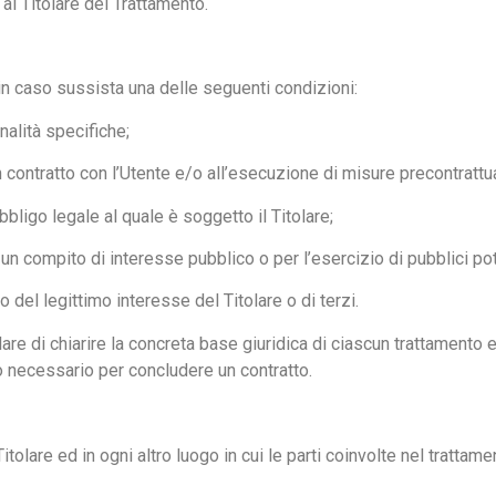
l Titolare del Trattamento.
te in caso sussista una delle seguenti condizioni:
nalità specifiche;
n contratto con l’Utente e/o all’esecuzione di misure precontrattua
bligo legale al quale è soggetto il Titolare;
un compito di interesse pubblico o per l’esercizio di pubblici poter
 del legittimo interesse del Titolare o di terzi.
e di chiarire la concreta base giuridica di ciascun trattamento ed
 o necessario per concludere un contratto.
itolare ed in ogni altro luogo in cui le parti coinvolte nel trattame