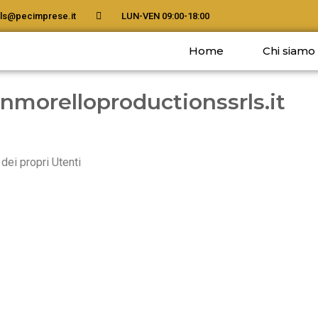
ls@pecimprese.it
LUN-VEN 09:00-18:00
Home
Chi siamo
enmorelloproductionssrls.it
dei propri Utenti