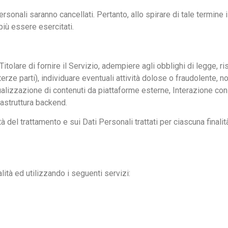
sonali saranno cancellati. Pertanto, allo spirare di tale termine il
 più essere esercitati.
Titolare di fornire il Servizio, adempiere agli obblighi di legge, r
di terze parti), individuare eventuali attività dolose o fraudolente, n
alizzazione di contenuti da piattaforme esterne, Interazione con
rastruttura backend.
à del trattamento e sui Dati Personali trattati per ciascuna finalit
lità ed utilizzando i seguenti servizi: